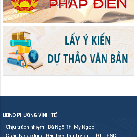
UBND PHƯỜNG VĨNH TẾ
Chịu trách nhiệm : Bà Ngô Thị Mỹ Ngọc
Quản lý nội dung: Ban biên tập Trang TTĐT UBND