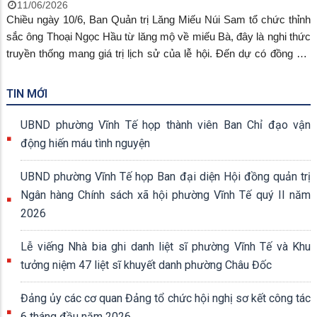
11/06/2026
Chiều ngày 10/6, Ban Quản trị Lăng Miếu Núi Sam tổ chức thỉnh
sắc ông Thoại Ngọc Hầu từ lăng mộ về miếu Bà, đây là nghi thức
truyền thống mang giá trị lịch sử của lễ hội. Đến dự có đồng chí
Ngô Thị Mỹ Ngọc, phó Bí thư Đảng ủy, Chủ tịch UBND phường,
đồng chí Huỳnh Hương Huyền, phó Chủ tịch UBND phường.
TIN MỚI
UBND phường Vĩnh Tế họp thành viên Ban Chỉ đạo vận
động hiến máu tình nguyện
UBND phường Vĩnh Tế họp Ban đại diện Hội đồng quản trị
Ngân hàng Chính sách xã hội phường Vĩnh Tế quý II năm
2026
Lễ viếng Nhà bia ghi danh liệt sĩ phường Vĩnh Tế và Khu
tưởng niệm 47 liệt sĩ khuyết danh phường Châu Đốc
Đảng ủy các cơ quan Đảng tổ chức hội nghị sơ kết công tác
6 tháng đầu năm 2026