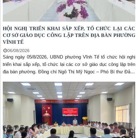
HỘI NGHỊ TRIỂN KHAI SẮP XẾP, TỔ CHỨC LẠI CÁC
CƠ SỞ GIÁO DỤC CÔNG LẬP TRÊN ĐỊA BÀN PHƯỜNG
VĨNH TẾ
06/08/2026
Sáng ngày 05/8/2026, UBND phường Vĩnh Tế tổ chức hội nghị
triển khai sắp xếp, tổ chức lại các cơ sở giáo dục công lập trên
địa bàn phường. Đồng chí Ngô Thị Mỹ Ngọc – Phó Bí thư Đảng
uỷ, Chủ tịch UBND phường chủ trì hội nghị, đồng chủ trì có đồng
chí Huỳnh Hương Huyền – Phó Chủ tịch UBND phường. Tham
dự hội nghị có hiệu trưởng, phó hiệu trưởng và kế toán các
trường học trên địa bàn.