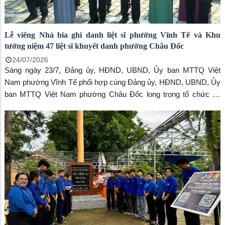
Lễ viếng Nhà bia ghi danh liệt sĩ phường Vĩnh Tế và Khu
tưởng niệm 47 liệt sĩ khuyết danh phường Châu Đốc
24/07/2026
Sáng ngày 23/7, Đảng ủy, HĐND, UBND, Ủy ban MTTQ Việt
Nam phường Vĩnh Tế phối hợp cùng Đảng ủy, HĐND, UBND, Ủy
ban MTTQ Việt Nam phường Châu Đốc long trọng tổ chức Lễ
viếng Nhà bia ghi danh liệt sĩ phường Vĩnh Tế và Khu tưởng niệm
47 liệt sĩ khuyết danh phường Châu Đốc, nhân kỷ niệm 79 năm
Ngày Thương binh - Liệt sĩ (27/7/1947 - 27/7/2026).