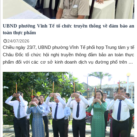
UBND phường Vĩnh Tế tổ chức truyền thông về đảm bảo an
toàn thực phẩm
24/07/2026
Chiều ngày 23/7, UBND phường Vĩnh Tế phối hợp Trung tâm y tế
Châu Đốc tổ chức hội nghị truyền thông đảm bảo an toàn thực
phẩm đối với các cơ sở kinh doanh dịch vụ đường phố trên địa
bàn phường nhằm nâng cao nhận thức, ý thức chấp hành các
quy định của pháp luật về an toàn thực phẩm, góp phần bảo vệ
sức khỏe người tiêu dùng và xây dựng môi trường kinh doanh
văn minh, an toàn.