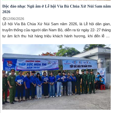
Độc đáo nhạc Ngũ âm ở Lễ hội Vía Bà Chúa Xứ Núi Sam năm
2026
12/06/2026
Lễ hội Vía Bà Chúa Xứ Núi Sam năm 2026, là Lễ hội dân gian,
truyền thống của người dân Nam Bộ, diễn ra từ ngày 22- 27 tháng
tư âm lịch thu hút hàng triệu khách hành hương, khi đến lễ hội
người dân và du khách sẽ được hòa mình vào các nghi thức lễ
hội như: Lễ khai hội, Lễ Phục hiện rước tượng Bà, Lễ Tắm Bà, Lễ
Thỉnh sắc thần, Lễ Túc yết và Xây chầu, Lễ Chánh tế và Lễ Hồi
sắc.