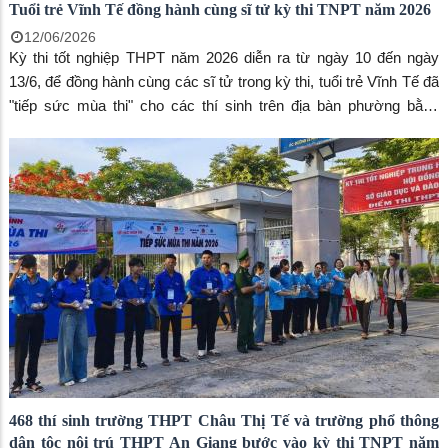
Tuổi trẻ Vĩnh Tế đồng hành cùng sĩ tử kỳ thi TNPT năm 2026
12/06/2026
Kỳ thi tốt nghiệp THPT năm 2026 diễn ra từ ngày 10 đến ngày
13/6, để đồng hành cùng các sĩ tử trong kỳ thi, tuổi trẻ Vĩnh Tế đã
"tiếp sức mùa thi" cho các thí sinh trên địa bàn phường bằng
nhiều hình thức góp phần tạo tâm lý thoải mái cho các thí sinh
bước vào kỳ thi.
468 thí sinh trường THPT Châu Thị Tế và trường phổ thông
dân tộc nội trú THPT An Giang bước vào kỳ thi TNPT năm