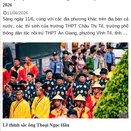
2026
11/06/2026
Sáng ngày 11/6, cùng với các địa phương khác trên địa bàn cả
nước, các thí sinh của trường THPT Châu Thị Tế, trường phổ
thông dân tộc nội trú THPT An Giang, phường Vĩnh Tế, tỉnh An
Giang chính thức bước vào kỳ thi tốt nghiệp THPT năm 2026 với
02 môn thi Ngữ Văn và Toán.
Lễ thỉnh sắc ông Thoại Ngọc Hầu