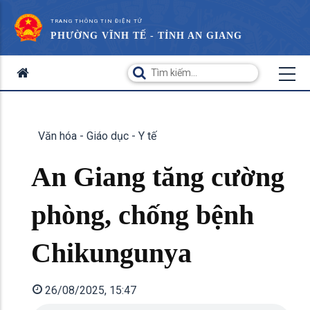
TRANG THÔNG TIN ĐIỆN TỬ
PHƯỜNG VĨNH TẾ - TỈNH AN GIANG
Văn hóa - Giáo dục - Y tế
An Giang tăng cường
phòng, chống bệnh
Chikungunya
26/08/2025, 15:47