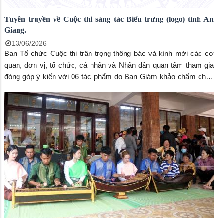
Tuyên truyền về Cuộc thi sáng tác Biểu trưng (logo) tỉnh An
Giang.
13/06/2026
Ban Tổ chức Cuộc thi trân trọng thông báo và kính mời các cơ
quan, đơn vị, tổ chức, cá nhân và Nhân dân quan tâm tham gia
đóng góp ý kiến với 06 tác phẩm do Ban Giám khảo chấm chọn
qua vòng Loại, vòng Sơ khảo và vòng Chung khảo góp phần lựa
chọn biểu trưng (logo) của tỉnh An Giang.