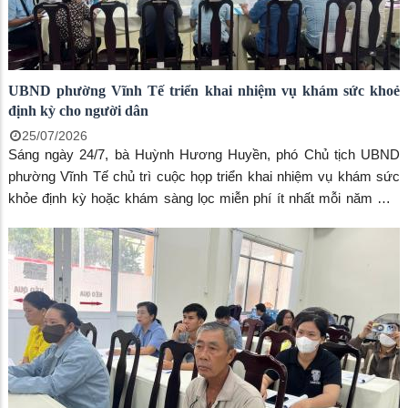
UBND phường Vĩnh Tế triển khai nhiệm vụ khám sức khoẻ
định kỳ cho người dân
25/07/2026
Sáng ngày 24/7, bà Huỳnh Hương Huyền, phó Chủ tịch UBND
phường Vĩnh Tế chủ trì cuộc họp triển khai nhiệm vụ khám sức
khỏe định kỳ hoặc khám sàng lọc miễn phí ít nhất mỗi năm một
lần cho người dân trên địa bàn phường. Đến dự có bà Huỳnh Thị
Thu Trang, Chủ tịch UBMTTQ VN phường