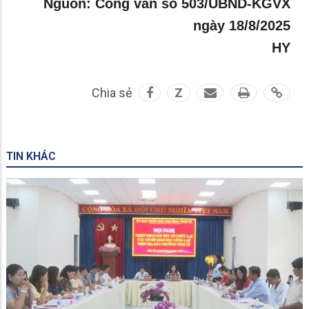
Nguồn: Công văn số 503/UBND-KGVX
ngày 18/8/2025
HY
Chia sẻ
Z
TIN KHÁC