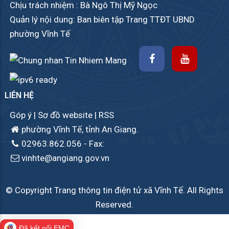
Chịu trách nhiệm : Bà Ngô Thị Mỹ Ngọc
Quản lý nội dung: Ban biên tập Trang TTĐT UBND
phường Vĩnh Tế
LIÊN HỆ
Góp ý
|
Sơ đồ website
|
RSS
phường Vĩnh Tế, tỉnh An Giang.
02963.862.056
- Fax:
vinhte@angiang.gov.vn
© Copyright Trang thông tin điện tử xã Vĩnh Tế. All Rights
Reserved.
Đã kết nối EMC