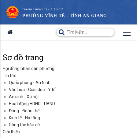
TRANG THÔNG TIN ĐIỆN TỬ
PHƯỜNG VĨNH TẾ - TỈNH AN GIANG
Sơ đồ trang
Hội đồng nhân dân phường
Tin tức
Quốc phòng - An Ninh
Văn hóa - Giáo dục - Y tế
An sinh - Xã hội
Hoạt động HDND - UBND
Đảng - Đoàn thể
Kinh tế - Hạ tầng
Công tác bầu cử
Giới thiệu