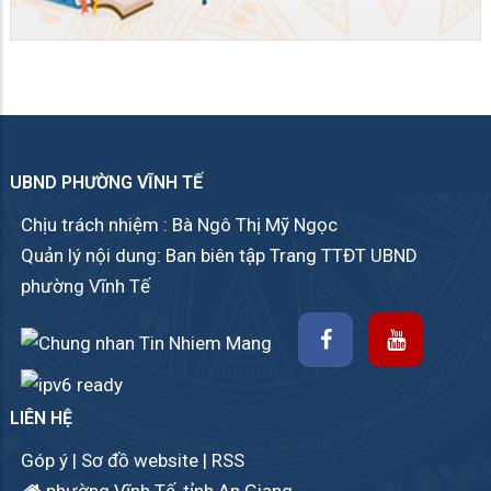
UBND PHƯỜNG VĨNH TẾ
Chịu trách nhiệm : Bà Ngô Thị Mỹ Ngọc
Quản lý nội dung: Ban biên tập Trang TTĐT UBND
phường Vĩnh Tế
LIÊN HỆ
Góp ý
|
Sơ đồ website
|
RSS
phường Vĩnh Tế, tỉnh An Giang.