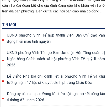
căn nhà đại đoàn kết cho gia đình đang gặp khó khăn về nhà ở
trên địa bàn phường. Đến dự tại các nơi bàn giao nhà có đồng chí
Trang Công Cường, Bí thư Đảng ủy, Chủ tịch HĐND phường,
đồng chí Phan Thuận Thái, phó Bí thư thường trực Đảng ủy
TIN MỚI
phường, đồng chí Ngô Thị Mỹ Ngọc, phó Bí thư Đảng ủy, Chủ
tịch UBND phường.
UBND phường Vĩnh Tế họp thành viên Ban Chỉ đạo vận
động hiến máu tình nguyện
UBND phường Vĩnh Tế họp Ban đại diện Hội đồng quản trị
Ngân hàng Chính sách xã hội phường Vĩnh Tế quý II năm
2026
Lễ viếng Nhà bia ghi danh liệt sĩ phường Vĩnh Tế và Khu
tưởng niệm 47 liệt sĩ khuyết danh phường Châu Đốc
Đảng ủy các cơ quan Đảng tổ chức hội nghị sơ kết công tác
6 tháng đầu năm 2026