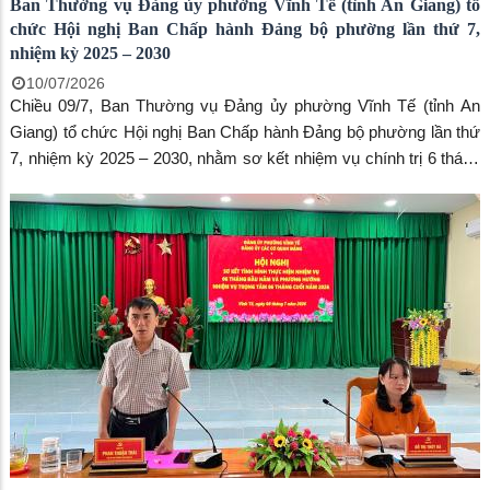
Ban Thường vụ Đảng ủy phường Vĩnh Tế (tỉnh An Giang) tổ
chức Hội nghị Ban Chấp hành Đảng bộ phường lần thứ 7,
nhiệm kỳ 2025 – 2030
10/07/2026
Chiều 09/7, Ban Thường vụ Đảng ủy phường Vĩnh Tế (tỉnh An
Giang) tổ chức Hội nghị Ban Chấp hành Đảng bộ phường lần thứ
7, nhiệm kỳ 2025 – 2030, nhằm sơ kết nhiệm vụ chính trị 6 tháng
đầu năm 2026, đề ra phương hướng thực hiện 6 tháng cuối năm.
Phó trưởng Ban Tuyên giáo và Dân vận Tỉnh ủy Nguyễn Hữu
Thịnh đã đến dự.Về phía phường Vĩnh Tế có đồng chí Trang
Công Cường, Bí thư Đảng ủy, Chủ tịch HĐND phường; đồng chí
Phan Thuận Thái, Phó Bí thư Thường trực Đảng ủy; đồng chí
Ngô Thị Mỹ Ngọc, Phó Bí thư Đảng ủy, Chủ tịch UBND phường;
cùng các đồng chí Ủy viên Ban Thường vụ Đảng ủy, Ủy viên Ban
Chấp hành Đảng bộ phường, Ủy viên Ủy ban Kiểm tra Đảng ủy,
lãnh đạo Ủy ban MTTQ Việt Nam phường và các tổ chức chính
trị - xã hội phường.