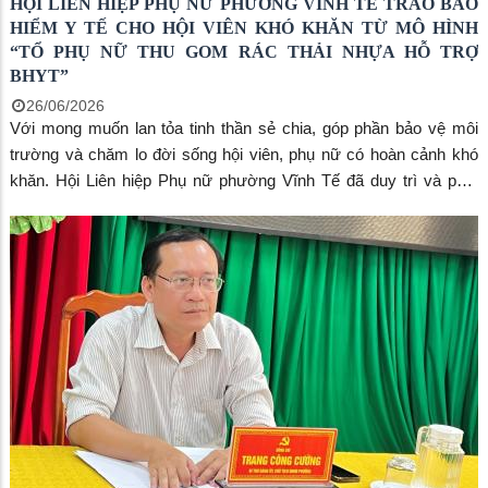
HỘI LIÊN HIỆP PHỤ NỮ PHƯỜNG VĨNH TẾ TRAO BẢO
HIỂM Y TẾ CHO HỘI VIÊN KHÓ KHĂN TỪ MÔ HÌNH
“TỔ PHỤ NỮ THU GOM RÁC THẢI NHỰA HỖ TRỢ
BHYT”
26/06/2026
Với mong muốn lan tỏa tinh thần sẻ chia, góp phần bảo vệ môi
trường và chăm lo đời sống hội viên, phụ nữ có hoàn cảnh khó
khăn. Hội Liên hiệp Phụ nữ phường Vĩnh Tế đã duy trì và phát
huy hiệu quả mô hình “Tổ Phụ nữ thu gom rác thải nhựa hỗ trợ
BHYT”.