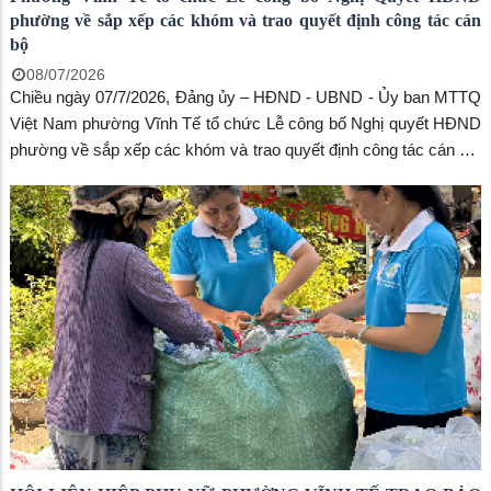
phường về sắp xếp các khóm và trao quyết định công tác cán
bộ
08/07/2026
Chiều ngày 07/7/2026, Đảng ủy – HĐND - UBND - Ủy ban MTTQ
Việt Nam phường Vĩnh Tế tổ chức Lễ công bố Nghị quyết HĐND
phường về sắp xếp các khóm và trao quyết định công tác cán bộ.
Tham dự có đồng chí Trang Công Cường – Bí thư Đảng uỷ, Chủ
tịch HĐND phường; đồng chí Phan Thuận Thái – Phó Bí thư
thường trực Đảng uỷ phường; đồng chí Ngô Thị Mỹ Ngọc – Phó
Bí thư Đảng uỷ - Chủ tịch UBND phường cùng các đồng chí Ủy
viên Ban Thường vụ, Ủy viên Ban Chấp hành Đảng bộ phường;
Chi ủy Chi bộ và các đồng chí tham gia hoạt động ở khóm trước
và sau sắp xếp đến tham dự.