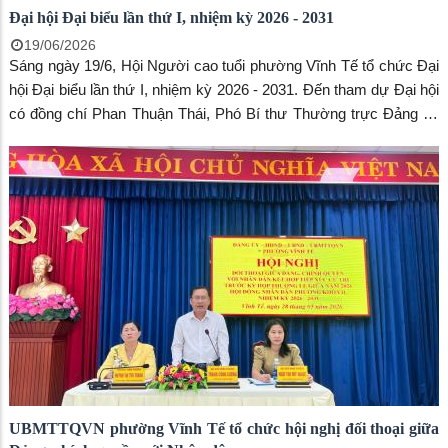
Đại hội Đại biểu lần thứ I, nhiệm kỳ 2026 - 2031
19/06/2026
Sáng ngày 19/6, Hội Người cao tuổi phường Vĩnh Tế tổ chức Đại
hội Đại biểu lần thứ I, nhiệm kỳ 2026 - 2031. Đến tham dự Đại hội
có đồng chí Phan Thuận Thái, Phó Bí thư Thường trực Đảng ủy
phường Vĩnh Tế; đồng chí Huỳnh Thị Thu Trang, Ủy viên Ban
Thường vụ Đảng ủy, Chủ tịch Ủy ban MTTQ Việt Nam phường
Vĩnh Tế; cùng 50 đại biểu chính thức đại diện cho 1.072 hội viên
người cao tuổi trên địa bàn phường.
UBMTTQVN phường Vĩnh Tế tổ chức hội nghị đối thoại giữa