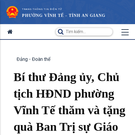
TRANG THÔNG TIN ĐIỆN TỬ
PHƯỜNG VĨNH TẾ - TỈNH AN GIANG
Đảng - Đoàn thể
Bí thư Đảng ủy, Chủ
tịch HĐND phường
Vĩnh Tế thăm và tặng
quà Ban Trị sự Giáo