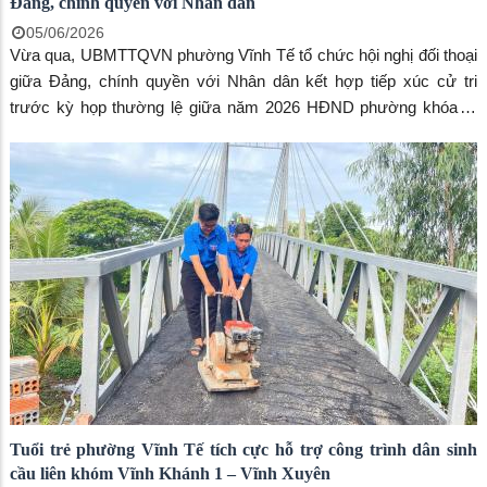
Đảng, chính quyền với Nhân dân
05/06/2026
Vừa qua, UBMTTQVN phường Vĩnh Tế tổ chức hội nghị đối thoại
giữa Đảng, chính quyền với Nhân dân kết hợp tiếp xúc cử tri
trước kỳ họp thường lệ giữa năm 2026 HĐND phường khóa II,
nhiệm kỳ 2026 – 2031. Đồng chủ tọa kỳ họp có đồng chí Trang
Công Cường, Bí thư Đảng ủy, Chủ tịch HĐND phường, đồng chí
Ngô Thị Mỹ Ngọc, phó Bí thư Đảng ủy, Chủ tịch UBND phường,
bà Huỳnh Thị Thu Trang, Chủ tịch UBMTTQVN phường.
Tuổi trẻ phường Vĩnh Tế tích cực hỗ trợ công trình dân sinh
cầu liên khóm Vĩnh Khánh 1 – Vĩnh Xuyên