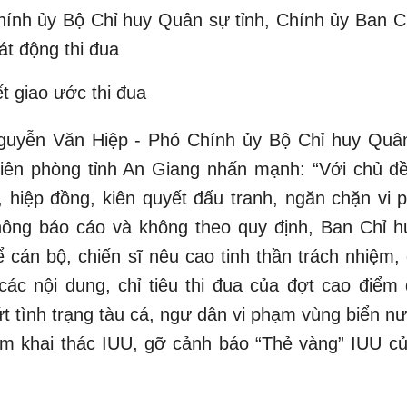
hính ủy Bộ Chỉ huy Quân sự tỉnh, Chính ủy Ban C
át động thi đua
t giao ước thi đua
 Nguyễn Văn Hiệp - Phó Chính ủy Bộ Chỉ huy Quân
iên phòng tỉnh An Giang nhấn mạnh: “Với chủ đ
t, hiệp đồng, kiên quyết đấu tranh, ngăn chặn vi 
hông báo cáo và không theo quy định, Ban Chỉ h
ể cán bộ, chiến sĩ nêu cao tinh thần trách nhiệm,
 các nội dung, chỉ tiêu thi đua của đợt cao điểm 
t tình trạng tàu cá, ngư dân vi phạm vùng biển nư
phạm khai thác IUU, gỡ cảnh báo “Thẻ vàng” IUU c