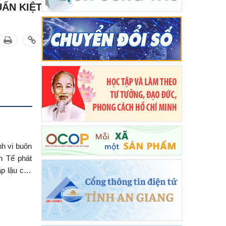
UẤN KIỆT
nh vi buôn
h Tế phát
ập lậu các
.