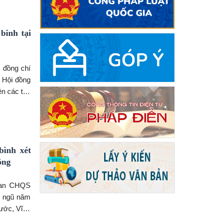
binh tại
 Hội đồng
n các tân
ộ binh 20,
bình xét
ông
 Ban CHQS
p ngũ năm
ước, Vĩnh