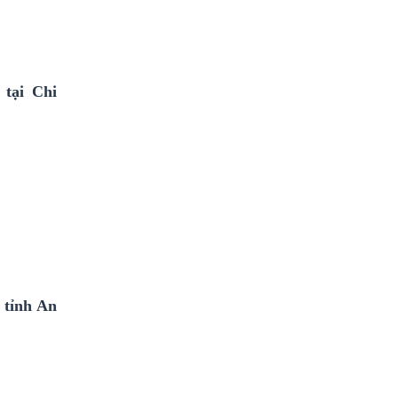
tại Chi
 tỉnh An