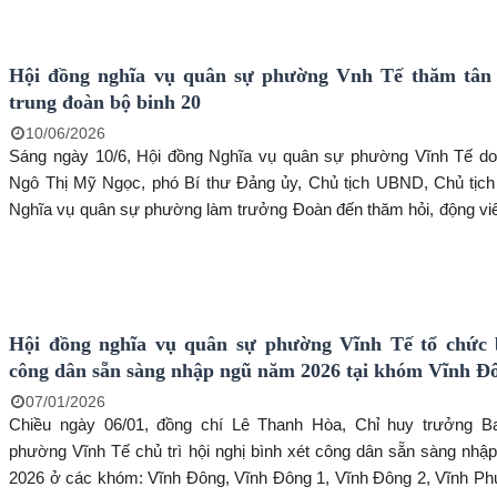
Chủ tịch UBND phường Vĩnh Tế.
Hội đồng nghĩa vụ quân sự phường Vnh Tế thăm tân 
trung đoàn bộ binh 20
10/06/2026
Sáng ngày 10/6, Hội đồng Nghĩa vụ quân sự phường Vĩnh Tế do đồng chí
Ngô Thị Mỹ Ngọc, phó Bí thư Đảng ủy, Chủ tịch UBND, Chủ tịch
Nghĩa vụ quân sự phường làm trưởng Đoàn đến thăm hỏi, động viê
binh của phường Vĩnh Tế đang học tập, rèn luyện tại Trung đoàn B
thuộc Sư đoàn bộ binh 330, Quân khu 9.
Hội đồng nghĩa vụ quân sự phường Vĩnh Tế tổ chức 
công dân sẵn sàng nhập ngũ năm 2026 tại khóm Vĩnh Đ
07/01/2026
Chiều ngày 06/01, đồng chí Lê Thanh Hòa, Chỉ huy trưởng
phường Vĩnh Tế chủ trì hội nghị bình xét công dân sẵn sàng nhậ
2026 ở các khóm: Vĩnh Đông, Vĩnh Đông 1, Vĩnh Đông 2, Vĩnh Ph