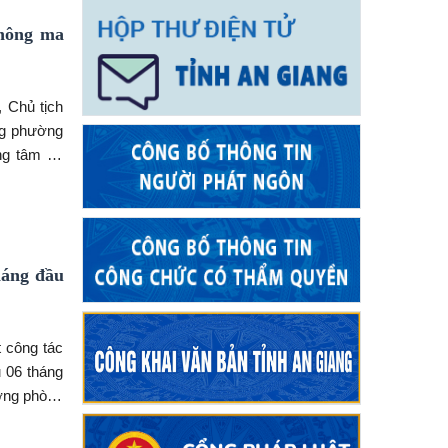
không ma
 Chủ tịch
ng phường
ng tâm 06
 Đảng ủy,
háng đầu
 công tác
 06 tháng
ởng phòng
 Đảng ủy,
 Đảng ủy,