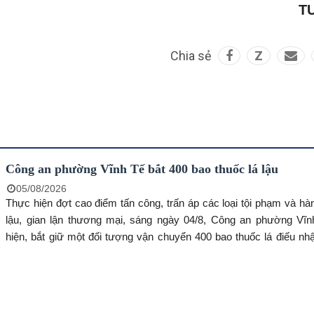
T
Chia sẻ
Z
Công an phường Vĩnh Tế bắt 400 bao thuốc lá lậu
05/08/2026
Thực hiện đợt cao điểm tấn công, trấn áp các loại tội phạm và hà
lậu, gian lận thương mại, sáng ngày 04/8, Công an phường Vĩn
hiện, bắt giữ một đối tượng vận chuyển 400 bao thuốc lá điếu nh
loại, không có hóa đơn, chứng từ chứng minh nguồn gốc hợp pháp