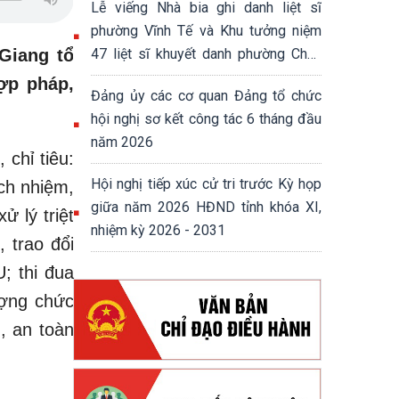
Lễ viếng Nhà bia ghi danh liệt sĩ
phường Vĩnh Tế và Khu tưởng niệm
Giang tổ
47 liệt sĩ khuyết danh phường Châu
Đốc
ợp pháp,
Đảng ủy các cơ quan Đảng tổ chức
hội nghị sơ kết công tác 6 tháng đầu
năm 2026
 chỉ tiêu:
Hội nghị tiếp xúc cử tri trước Kỳ họp
ách nhiệm,
giữa năm 2026 HĐND tỉnh khóa XI,
ử lý triệt
nhiệm kỳ 2026 - 2031
 trao đổi
; thi đua
ượng chức
, an toàn