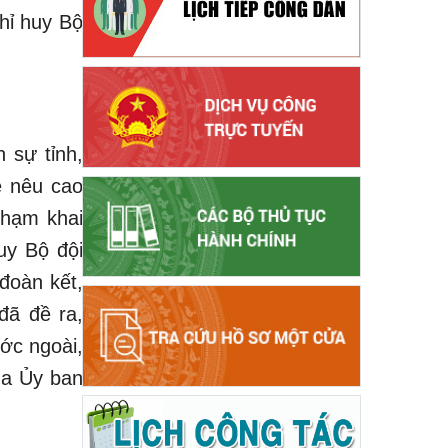
hỉ huy Bộ
 sự tỉnh,
ề nêu cao
phạm khai
uy Bộ đội
 đoàn kết,
đã đề ra,
ớc ngoài,
ủa Ủy ban