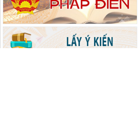
UBND PHƯỜNG VĨNH TẾ
Chịu trách nhiệm : Bà Ngô Thị Mỹ Ngọc
Quản lý nội dung: Ban biên tập Trang TTĐT UBND