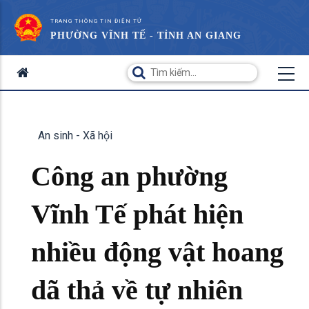
TRANG THÔNG TIN ĐIỆN TỬ
PHƯỜNG VĨNH TẾ - TỈNH AN GIANG
An sinh - Xã hội
Công an phường
Vĩnh Tế phát hiện
nhiều động vật hoang
dã thả về tự nhiên