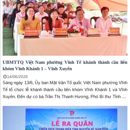
UBMTTQ Việt Nam phường Vĩnh Tế khánh thành cầu liên
khóm Vĩnh Khánh 1 – Vĩnh Xuyên
14/06/2026
Sáng ngày 13/6, Ủy ban Mặt trận Tổ quốc Việt Nam phường Vĩnh
Tế tổ chức lễ khánh thành cầu liên khóm Vĩnh Khánh 1 và Vĩnh
Xuyên. Đến dự có bà Trần Thị Thanh Hương, Phó Bí thư Tỉnh ủy,
Chủ tịch Ủy ban MTTQ Việt Nam tỉnh An Giang, đồng chí Trang
công Cường, Bí thư Đảng ủy, Chủ tịch HĐND phường Vĩnh Tế.