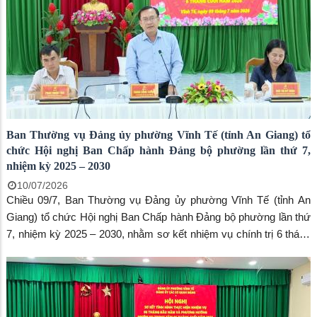
Ban Thường vụ Đảng ủy phường Vĩnh Tế (tỉnh An Giang) tổ
chức Hội nghị Ban Chấp hành Đảng bộ phường lần thứ 7,
nhiệm kỳ 2025 – 2030
10/07/2026
Chiều 09/7, Ban Thường vụ Đảng ủy phường Vĩnh Tế (tỉnh An
Giang) tổ chức Hội nghị Ban Chấp hành Đảng bộ phường lần thứ
7, nhiệm kỳ 2025 – 2030, nhằm sơ kết nhiệm vụ chính trị 6 tháng
đầu năm 2026, đề ra phương hướng thực hiện 6 tháng cuối năm.
Phó trưởng Ban Tuyên giáo và Dân vận Tỉnh ủy Nguyễn Hữu
Thịnh đã đến dự.Về phía phường Vĩnh Tế có đồng chí Trang
Công Cường, Bí thư Đảng ủy, Chủ tịch HĐND phường; đồng chí