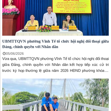
UBMTTQVN phường Vĩnh Tế tổ chức hội nghị đối thoại giữa
Đảng, chính quyền với Nhân dân
05/06/2026
Vừa qua, UBMTTQVN phường Vĩnh Tế tổ chức hội nghị đối thoại
giữa Đảng, chính quyền với Nhân dân kết hợp tiếp xúc cử tri
trước kỳ họp thường lệ giữa năm 2026 HĐND phường khóa II,
nhiệm kỳ 2026 – 2031. Đồng chủ tọa kỳ họp có đồng chí Trang
Công Cường, Bí thư Đảng ủy, Chủ tịch HĐND phường, đồng chí
Ngô Thị Mỹ Ngọc, phó Bí thư Đảng ủy, Chủ tịch UBND phường,
bà Huỳnh Thị Thu Trang, Chủ tịch UBMTTQVN phường.