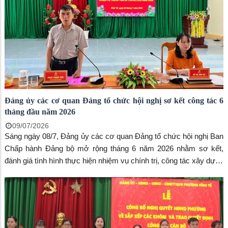
Phan Thuận Thái, Phó Bí thư Thường trực Đảng ủy; đồng chí
Ngô Thị Mỹ Ngọc, Phó Bí thư Đảng ủy, Chủ tịch UBND phường;
cùng các đồng chí Ủy viên Ban Thường vụ Đảng ủy, Ủy viên Ban
Chấp hành Đảng bộ phường, Ủy viên Ủy ban Kiểm tra Đảng ủy,
lãnh đạo Ủy ban MTTQ Việt Nam phường và các tổ chức chính
trị - xã hội phường.
Đảng ủy các cơ quan Đảng tổ chức hội nghị sơ kết công tác 6
tháng đầu năm 2026
09/07/2026
Sáng ngày 08/7, Đảng ủy các cơ quan Đảng tổ chức hội nghị Ban
Chấp hành Đảng bộ mở rộng tháng 6 năm 2026 nhằm sơ kết,
đánh giá tình hình thực hiện nhiệm vụ chính trị, công tác xây dựng
Đảng 6 tháng đầu năm 2026. Đến dự có đồng chí Phan Thuận
Thái, phó Bí thư thường trực Đảng ủy phường.