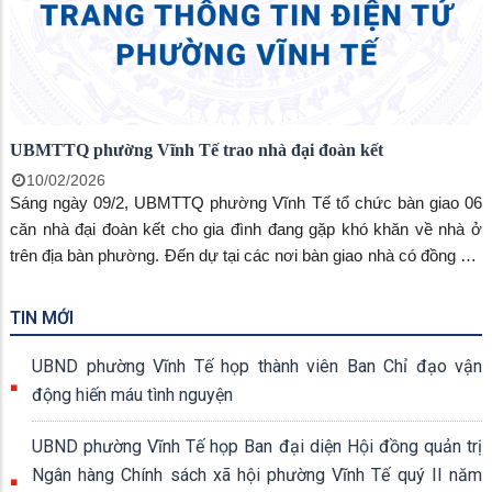
UBMTTQ phường Vĩnh Tế trao nhà đại đoàn kết
10/02/2026
Sáng ngày 09/2, UBMTTQ phường Vĩnh Tế tổ chức bàn giao 06
căn nhà đại đoàn kết cho gia đình đang gặp khó khăn về nhà ở
trên địa bàn phường. Đến dự tại các nơi bàn giao nhà có đồng chí
Trang Công Cường, Bí thư Đảng ủy, Chủ tịch HĐND phường,
đồng chí Phan Thuận Thái, phó Bí thư thường trực Đảng ủy
TIN MỚI
phường, đồng chí Ngô Thị Mỹ Ngọc, phó Bí thư Đảng ủy, Chủ
tịch UBND phường.
UBND phường Vĩnh Tế họp thành viên Ban Chỉ đạo vận
động hiến máu tình nguyện
UBND phường Vĩnh Tế họp Ban đại diện Hội đồng quản trị
Ngân hàng Chính sách xã hội phường Vĩnh Tế quý II năm