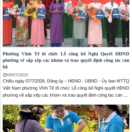
Phường Vĩnh Tế tổ chức Lễ công bố Nghị Quyết HĐND
phường về sắp xếp các khóm và trao quyết định công tác cán
bộ
08/07/2026
Chiều ngày 07/7/2026, Đảng ủy – HĐND - UBND - Ủy ban MTTQ
Việt Nam phường Vĩnh Tế tổ chức Lễ công bố Nghị quyết HĐND
phường về sắp xếp các khóm và trao quyết định công tác cán bộ.
Tham dự có đồng chí Trang Công Cường – Bí thư Đảng uỷ, Chủ
tịch HĐND phường; đồng chí Phan Thuận Thái – Phó Bí thư
thường trực Đảng uỷ phường; đồng chí Ngô Thị Mỹ Ngọc – Phó
Bí thư Đảng uỷ - Chủ tịch UBND phường cùng các đồng chí Ủy
viên Ban Thường vụ, Ủy viên Ban Chấp hành Đảng bộ phường;