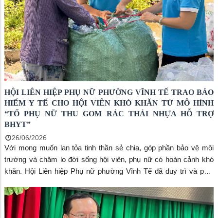
Chi ủy Chi bộ và các đồng chí tham gia hoạt động ở khóm trước
và sau sắp xếp đến tham dự.
HỘI LIÊN HIỆP PHỤ NỮ PHƯỜNG VĨNH TẾ TRAO BẢO
HIỂM Y TẾ CHO HỘI VIÊN KHÓ KHĂN TỪ MÔ HÌNH
“TỔ PHỤ NỮ THU GOM RÁC THẢI NHỰA HỖ TRỢ
BHYT”
26/06/2026
Với mong muốn lan tỏa tinh thần sẻ chia, góp phần bảo vệ môi
trường và chăm lo đời sống hội viên, phụ nữ có hoàn cảnh khó
khăn. Hội Liên hiệp Phụ nữ phường Vĩnh Tế đã duy trì và phát
huy hiệu quả mô hình “Tổ Phụ nữ thu gom rác thải nhựa hỗ trợ
BHYT”.