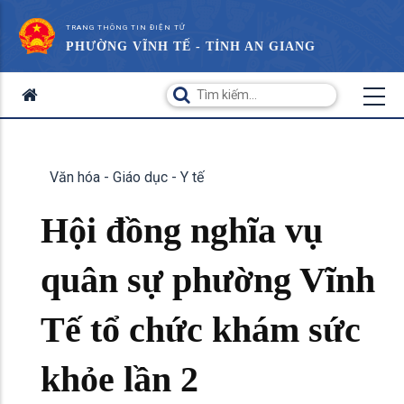
TRANG THÔNG TIN ĐIỆN TỬ
PHƯỜNG VĨNH TẾ - TỈNH AN GIANG
Văn hóa - Giáo dục - Y tế
Hội đồng nghĩa vụ
quân sự phường Vĩnh
Tế tổ chức khám sức
khỏe lần 2