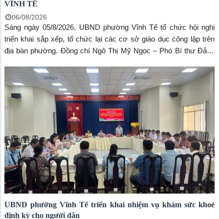
VĨNH TẾ
06/08/2026
Sáng ngày 05/8/2026, UBND phường Vĩnh Tế tổ chức hội nghị
triển khai sắp xếp, tổ chức lại các cơ sở giáo dục công lập trên
địa bàn phường. Đồng chí Ngô Thị Mỹ Ngọc – Phó Bí thư Đảng
uỷ, Chủ tịch UBND phường chủ trì hội nghị, đồng chủ trì có đồng
chí Huỳnh Hương Huyền – Phó Chủ tịch UBND phường. Tham
dự hội nghị có hiệu trưởng, phó hiệu trưởng và kế toán các
trường học trên địa bàn.
UBND phường Vĩnh Tế triển khai nhiệm vụ khám sức khoẻ
định kỳ cho người dân