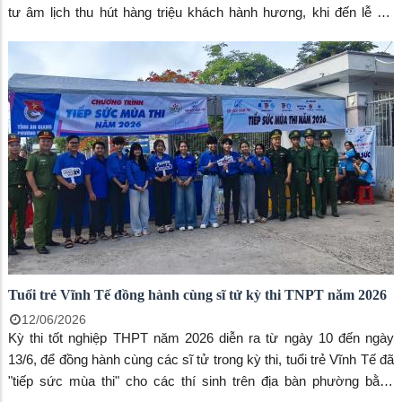
tư âm lịch thu hút hàng triệu khách hành hương, khi đến lễ hội
người dân và du khách sẽ được hòa mình vào các nghi thức lễ
hội như: Lễ khai hội, Lễ Phục hiện rước tượng Bà, Lễ Tắm Bà, Lễ
Thỉnh sắc thần, Lễ Túc yết và Xây chầu, Lễ Chánh tế và Lễ Hồi
sắc.
Tuổi trẻ Vĩnh Tế đồng hành cùng sĩ tử kỳ thi TNPT năm 2026
12/06/2026
Kỳ thi tốt nghiệp THPT năm 2026 diễn ra từ ngày 10 đến ngày
13/6, để đồng hành cùng các sĩ tử trong kỳ thi, tuổi trẻ Vĩnh Tế đã
"tiếp sức mùa thi" cho các thí sinh trên địa bàn phường bằng