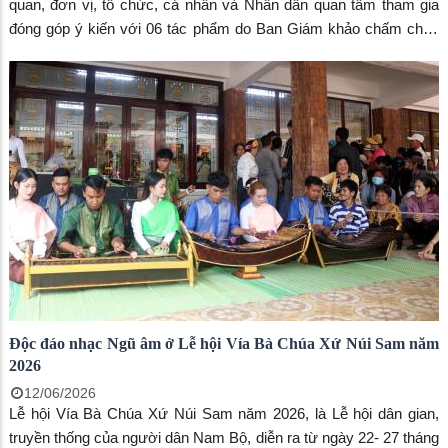
quan, đơn vị, tổ chức, cá nhân và Nhân dân quan tâm tham gia
đóng góp ý kiến với 06 tác phẩm do Ban Giám khảo chấm chọn
qua vòng Loại, vòng Sơ khảo và vòng Chung khảo góp phần lựa
chọn biểu trưng (logo) của tỉnh An Giang.
Độc đáo nhạc Ngũ âm ở Lễ hội Vía Bà Chúa Xứ Núi Sam năm
2026
12/06/2026
Lễ hội Vía Bà Chúa Xứ Núi Sam năm 2026, là Lễ hội dân gian,
truyền thống của người dân Nam Bộ, diễn ra từ ngày 22- 27 tháng