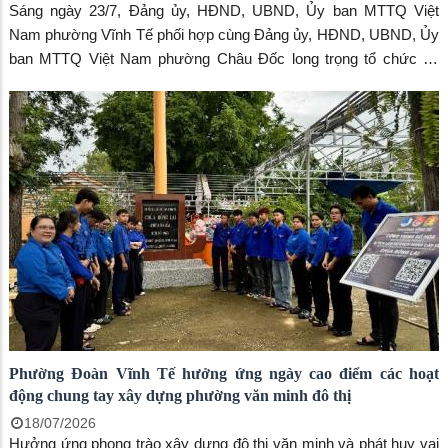
Sáng ngày 23/7, Đảng ủy, HĐND, UBND, Ủy ban MTTQ Việt
Nam phường Vĩnh Tế phối hợp cùng Đảng ủy, HĐND, UBND, Ủy
ban MTTQ Việt Nam phường Châu Đốc long trọng tổ chức Lễ
viếng Nhà bia ghi danh liệt sĩ phường Vĩnh Tế và Khu tưởng niệm
47 liệt sĩ khuyết danh phường Châu Đốc, nhân kỷ niệm 79 năm
Ngày Thương binh - Liệt sĩ (27/7/1947 - 27/7/2026).
Phường Đoàn Vĩnh Tế hưởng ứng ngày cao điểm các hoạt
động chung tay xây dựng phường văn minh đô thị
18/07/2026
Hưởng ứng phong trào xây dựng đô thị văn minh và phát huy vai