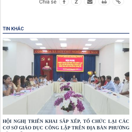
Chia sẻ
Z
TIN KHÁC
HỘI NGHỊ TRIỂN KHAI SẮP XẾP, TỔ CHỨC LẠI CÁC
CƠ SỞ GIÁO DỤC CÔNG LẬP TRÊN ĐỊA BÀN PHƯỜNG