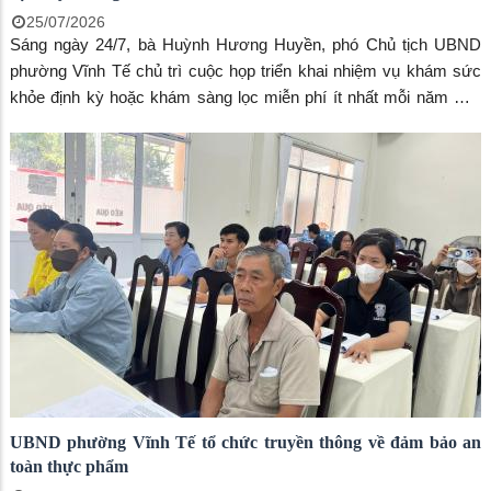
25/07/2026
Sáng ngày 24/7, bà Huỳnh Hương Huyền, phó Chủ tịch UBND
phường Vĩnh Tế chủ trì cuộc họp triển khai nhiệm vụ khám sức
khỏe định kỳ hoặc khám sàng lọc miễn phí ít nhất mỗi năm một
lần cho người dân trên địa bàn phường. Đến dự có bà Huỳnh Thị
Thu Trang, Chủ tịch UBMTTQ VN phường
UBND phường Vĩnh Tế tổ chức truyền thông về đảm bảo an
toàn thực phẩm