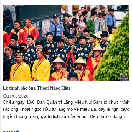
Giang chính thức bước vào kỳ thi tốt nghiệp THPT năm 2026 với
02 môn thi Ngữ Văn và Toán.
Lễ thỉnh sắc ông Thoại Ngọc Hầu
11/06/2026
Chiều ngày 10/6, Ban Quản trị Lăng Miếu Núi Sam tổ chức thỉnh
sắc ông Thoại Ngọc Hầu từ lăng mộ về miếu Bà, đây là nghi thức
truyền thống mang giá trị lịch sử của lễ hội. Đến dự có đồng chí
Ngô Thị Mỹ Ngọc, phó Bí thư Đảng ủy, Chủ tịch UBND phường,
đồng chí Huỳnh Hương Huyền, phó Chủ tịch UBND phường.