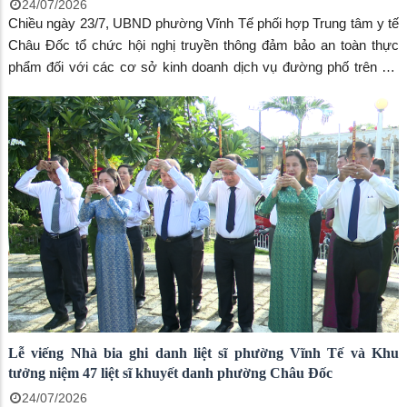
24/07/2026
Chiều ngày 23/7, UBND phường Vĩnh Tế phối hợp Trung tâm y tế
Châu Đốc tổ chức hội nghị truyền thông đảm bảo an toàn thực
phẩm đối với các cơ sở kinh doanh dịch vụ đường phố trên địa
bàn phường nhằm nâng cao nhận thức, ý thức chấp hành các
quy định của pháp luật về an toàn thực phẩm, góp phần bảo vệ
sức khỏe người tiêu dùng và xây dựng môi trường kinh doanh
văn minh, an toàn.
Lễ viếng Nhà bia ghi danh liệt sĩ phường Vĩnh Tế và Khu
tưởng niệm 47 liệt sĩ khuyết danh phường Châu Đốc
24/07/2026