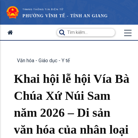
TRANG THÔNG TIN ĐIỆN TỬ
PHƯỜNG VĨNH TẾ - TỈNH AN GIANG
Văn hóa - Giáo dục - Y tế
Khai hội lễ hội Vía Bà
Chúa Xứ Núi Sam
năm 2026 – Di sản
văn hóa của nhân loại