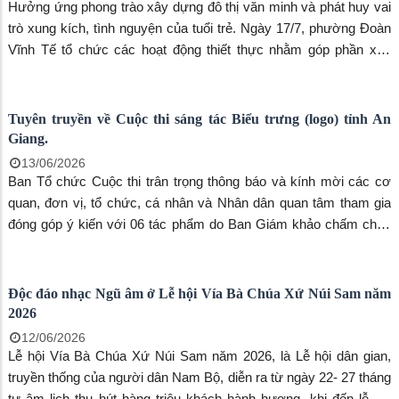
Hưởng ứng phong trào xây dựng đô thị văn minh và phát huy vai
trò xung kích, tình nguyện của tuổi trẻ. Ngày 17/7, phường Đoàn
Vĩnh Tế tổ chức các hoạt động thiết thực nhằm góp phần xây
dựng phường ngày càng xanh, sạch, đẹp, văn minh
Tuyên truyền về Cuộc thi sáng tác Biểu trưng (logo) tỉnh An
Giang.
13/06/2026
Ban Tổ chức Cuộc thi trân trọng thông báo và kính mời các cơ
quan, đơn vị, tổ chức, cá nhân và Nhân dân quan tâm tham gia
đóng góp ý kiến với 06 tác phẩm do Ban Giám khảo chấm chọn
qua vòng Loại, vòng Sơ khảo và vòng Chung khảo góp phần lựa
chọn biểu trưng (logo) của tỉnh An Giang.
Độc đáo nhạc Ngũ âm ở Lễ hội Vía Bà Chúa Xứ Núi Sam năm
2026
12/06/2026
Lễ hội Vía Bà Chúa Xứ Núi Sam năm 2026, là Lễ hội dân gian,
truyền thống của người dân Nam Bộ, diễn ra từ ngày 22- 27 tháng
tư âm lịch thu hút hàng triệu khách hành hương, khi đến lễ hội