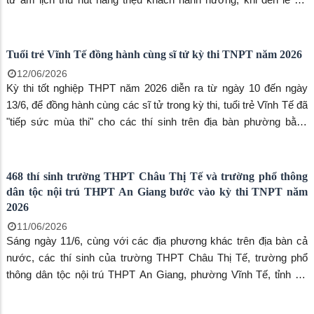
người dân và du khách sẽ được hòa mình vào các nghi thức lễ
hội như: Lễ khai hội, Lễ Phục hiện rước tượng Bà, Lễ Tắm Bà, Lễ
Thỉnh sắc thần, Lễ Túc yết và Xây chầu, Lễ Chánh tế và Lễ Hồi
Tuổi trẻ Vĩnh Tế đồng hành cùng sĩ tử kỳ thi TNPT năm 2026
sắc.
12/06/2026
Kỳ thi tốt nghiệp THPT năm 2026 diễn ra từ ngày 10 đến ngày
13/6, để đồng hành cùng các sĩ tử trong kỳ thi, tuổi trẻ Vĩnh Tế đã
"tiếp sức mùa thi" cho các thí sinh trên địa bàn phường bằng
nhiều hình thức góp phần tạo tâm lý thoải mái cho các thí sinh
bước vào kỳ thi.
468 thí sinh trường THPT Châu Thị Tế và trường phổ thông
dân tộc nội trú THPT An Giang bước vào kỳ thi TNPT năm
2026
11/06/2026
Sáng ngày 11/6, cùng với các địa phương khác trên địa bàn cả
nước, các thí sinh của trường THPT Châu Thị Tế, trường phổ
thông dân tộc nội trú THPT An Giang, phường Vĩnh Tế, tỉnh An
Giang chính thức bước vào kỳ thi tốt nghiệp THPT năm 2026 với
02 môn thi Ngữ Văn và Toán.