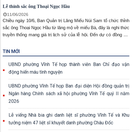
Lễ thỉnh sắc ông Thoại Ngọc Hầu
11/06/2026
Chiều ngày 10/6, Ban Quản trị Lăng Miếu Núi Sam tổ chức thỉnh
sắc ông Thoại Ngọc Hầu từ lăng mộ về miếu Bà, đây là nghi thức
truyền thống mang giá trị lịch sử của lễ hội. Đến dự có đồng chí
Ngô Thị Mỹ Ngọc, phó Bí thư Đảng ủy, Chủ tịch UBND phường,
đồng chí Huỳnh Hương Huyền, phó Chủ tịch UBND phường.
TIN MỚI
UBND phường Vĩnh Tế họp thành viên Ban Chỉ đạo vận
động hiến máu tình nguyện
UBND phường Vĩnh Tế họp Ban đại diện Hội đồng quản trị
Ngân hàng Chính sách xã hội phường Vĩnh Tế quý II năm
2026
Lễ viếng Nhà bia ghi danh liệt sĩ phường Vĩnh Tế và Khu
tưởng niệm 47 liệt sĩ khuyết danh phường Châu Đốc