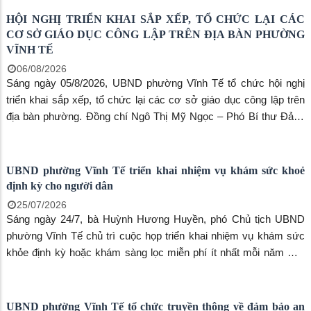
HỘI NGHỊ TRIỂN KHAI SẮP XẾP, TỔ CHỨC LẠI CÁC
CƠ SỞ GIÁO DỤC CÔNG LẬP TRÊN ĐỊA BÀN PHƯỜNG
VĨNH TẾ
06/08/2026
Sáng ngày 05/8/2026, UBND phường Vĩnh Tế tổ chức hội nghị
triển khai sắp xếp, tổ chức lại các cơ sở giáo dục công lập trên
địa bàn phường. Đồng chí Ngô Thị Mỹ Ngọc – Phó Bí thư Đảng
uỷ, Chủ tịch UBND phường chủ trì hội nghị, đồng chủ trì có đồng
chí Huỳnh Hương Huyền – Phó Chủ tịch UBND phường. Tham
dự hội nghị có hiệu trưởng, phó hiệu trưởng và kế toán các
UBND phường Vĩnh Tế triển khai nhiệm vụ khám sức khoẻ
trường học trên địa bàn.
định kỳ cho người dân
25/07/2026
Sáng ngày 24/7, bà Huỳnh Hương Huyền, phó Chủ tịch UBND
phường Vĩnh Tế chủ trì cuộc họp triển khai nhiệm vụ khám sức
khỏe định kỳ hoặc khám sàng lọc miễn phí ít nhất mỗi năm một
lần cho người dân trên địa bàn phường. Đến dự có bà Huỳnh Thị
Thu Trang, Chủ tịch UBMTTQ VN phường
UBND phường Vĩnh Tế tổ chức truyền thông về đảm bảo an