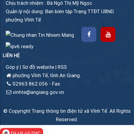
Chịu trách nhiệm : Bà Ngô Thị Mỹ Ngọc
Quản lý nội dung: Ban biên tập Trang TTĐT UBND
phường Vĩnh Tế
LIÊN HỆ
Góp ý
|
Sơ đồ website
|
RSS
phường Vĩnh Tế, tỉnh An Giang.
02963.862.056
- Fax:
vinhte@angiang.gov.vn
© Copyright Trang thông tin điện tử xã Vĩnh Tế. All Rights
Reserved.
Đã kết nối EMC