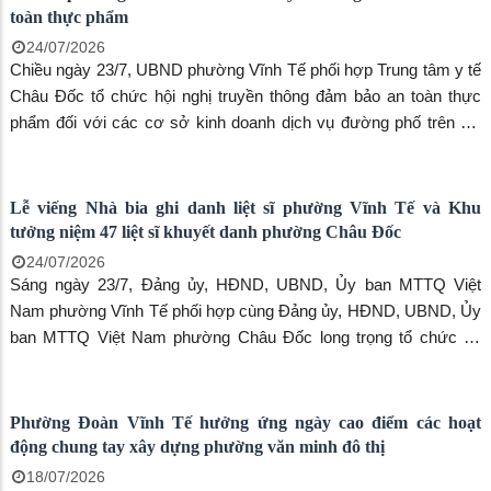
toàn thực phẩm
24/07/2026
Chiều ngày 23/7, UBND phường Vĩnh Tế phối hợp Trung tâm y tế
Châu Đốc tổ chức hội nghị truyền thông đảm bảo an toàn thực
phẩm đối với các cơ sở kinh doanh dịch vụ đường phố trên địa
bàn phường nhằm nâng cao nhận thức, ý thức chấp hành các
quy định của pháp luật về an toàn thực phẩm, góp phần bảo vệ
sức khỏe người tiêu dùng và xây dựng môi trường kinh doanh
Lễ viếng Nhà bia ghi danh liệt sĩ phường Vĩnh Tế và Khu
văn minh, an toàn.
tưởng niệm 47 liệt sĩ khuyết danh phường Châu Đốc
24/07/2026
Sáng ngày 23/7, Đảng ủy, HĐND, UBND, Ủy ban MTTQ Việt
Nam phường Vĩnh Tế phối hợp cùng Đảng ủy, HĐND, UBND, Ủy
ban MTTQ Việt Nam phường Châu Đốc long trọng tổ chức Lễ
viếng Nhà bia ghi danh liệt sĩ phường Vĩnh Tế và Khu tưởng niệm
47 liệt sĩ khuyết danh phường Châu Đốc, nhân kỷ niệm 79 năm
Ngày Thương binh - Liệt sĩ (27/7/1947 - 27/7/2026).
Phường Đoàn Vĩnh Tế hưởng ứng ngày cao điểm các hoạt
động chung tay xây dựng phường văn minh đô thị
18/07/2026