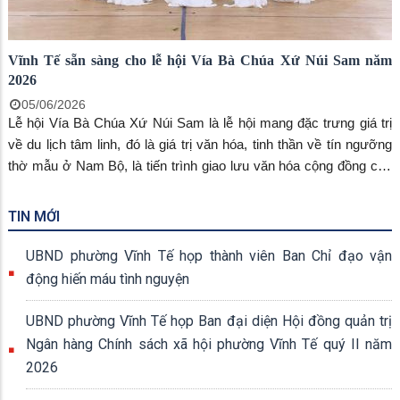
Vĩnh Tế sẵn sàng cho lễ hội Vía Bà Chúa Xứ Núi Sam năm
2026
05/06/2026
Lễ hội Vía Bà Chúa Xứ Núi Sam là lễ hội mang đặc trưng giá trị
về du lịch tâm linh, đó là giá trị văn hóa, tinh thần về tín ngưỡng
thờ mẫu ở Nam Bộ, là tiến trình giao lưu văn hóa cộng đồng của
các dân tộc, ngày nay Vĩnh Tế đã và đang từng ngày phát huy hết
những tiềm năng, thế mạnh của mình nhằm xây dựng một hình
TIN MỚI
ảnh lễ hội văn minh – hiện đại, góp phần quảng bá, giới thiệu hình
ảnh vùng đất, con người, danh lam thắng cảnh, di tích lịch sử và
UBND phường Vĩnh Tế họp thành viên Ban Chỉ đạo vận
các giá trị di sản văn hóa tiêu biểu, đặc sắc của Vĩnh Tế đến với
động hiến máu tình nguyện
du khách.
UBND phường Vĩnh Tế họp Ban đại diện Hội đồng quản trị
Ngân hàng Chính sách xã hội phường Vĩnh Tế quý II năm
2026