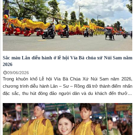
Sắc màu Lân diễu hành ở lễ hội Vía Bà chúa xứ Núi Sam năm
2026
09/06/2026
Trong khuôn khổ Lễ hội Vía Bà Chúa Xứ Núi Sam năm 2026,
chương trình diễu hành Lân – Sư – Rồng đã trở thành điểm nhấn
đặc sắc, thu hút đông đảo người dân và du khách đến thưởng
lãm. Những đoàn lân với sắc màu rực rỡ, những màn biểu diễn
công phu cùng tiếng trống hội rộn ràng đã góp phần làm cho
không khí lễ hội thêm tưng bừng, náo nhiệt.