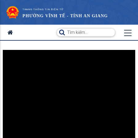
TRANG THÔNG TIN ĐIỆN TỬ
PHƯỜNG VĨNH TẾ - TỈNH AN GIANG