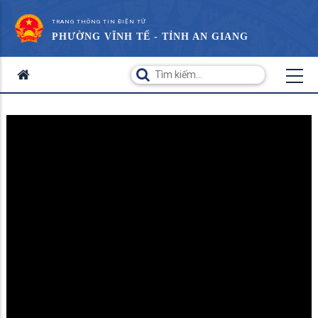
TRANG THÔNG TIN ĐIỆN TỬ
PHƯỜNG VĨNH TẾ - TỈNH AN GIANG