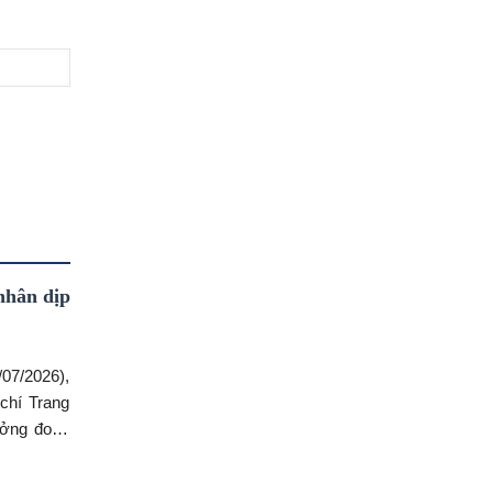
nhân dịp
/07/2026),
ưởng đoàn
nh Tây.