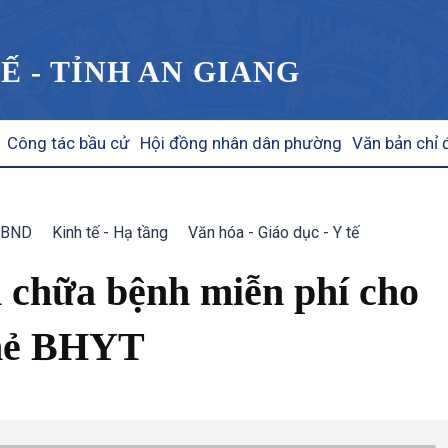
Ế - TỈNH AN GIANG
Công tác bầu cử
Hội đồng nhân dân phường
Văn bản chỉ 
UBND
Kinh tế - Hạ tầng
Văn hóa - Giáo dục - Y tế
chữa bệnh miễn phí cho
thẻ BHYT