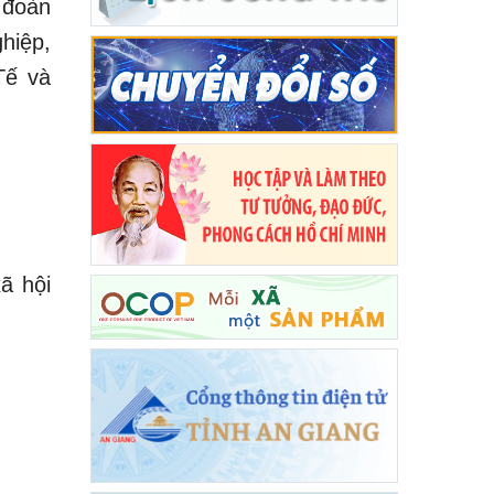
 đoàn
hiệp,
Tế và
ã hội