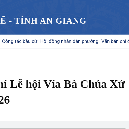
Ế - TỈNH AN GIANG
Công tác bầu cử
Hội đồng nhân dân phường
Văn bản chỉ 
hí Lễ hội Vía Bà Chúa Xứ
26