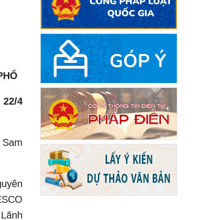
 PHỐ
 22/4
i Sam
guyên
NESCO
 Lãnh