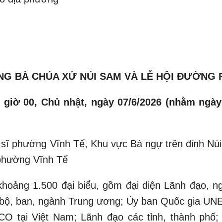
NG BÀ CHÚA XỨ NÚI SAM VÀ LỄ HỘI ĐƯỜNG
 giờ 00, Chủ nhật, ngày 07/6/2026 (nhằm ngày
t sĩ phường Vĩnh Tế, Khu vực Bà ngự trên đỉnh Nú
phường Vĩnh Tế
khoảng 1.500 đại biểu, gồm đại diện Lãnh đạo, n
 bộ, ban, ngành Trung ương; Ủy ban Quốc gia U
 tại Việt Nam; Lãnh đạo các tỉnh, thành phố;