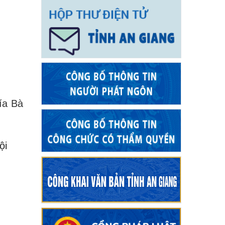
Vía Bà
ội