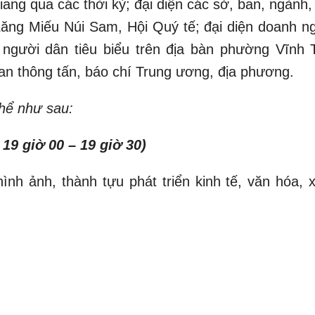
ang qua các thời kỳ; đại diện các sở, ban, ngành,
Lăng Miếu Núi Sam, Hội Quý tế; đại diện doanh ng
 người dân tiêu biểu trên địa bàn phường Vĩnh 
n thông tấn, báo chí Trung ương, địa phương.
thể như sau:
19 giờ 00 – 19 giờ 30)
ình ảnh, thành tựu phát triển kinh tế, văn hóa, x