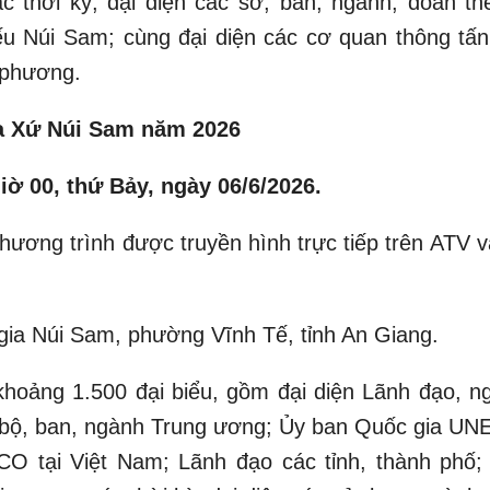
 thời kỳ; đại diện các sở, ban, ngành, đoàn thể
u Núi Sam; cùng đại diện các cơ quan thông tấn
 phương.
úa Xứ Núi Sam năm 2026
iờ 00, thứ Bảy, ngày 06/6/2026.
hương trình được truyền hình trực tiếp trên ATV v
gia Núi Sam, phường Vĩnh Tế, tỉnh An Giang.
khoảng 1.500 đại biểu, gồm đại diện Lãnh đạo, n
 bộ, ban, ngành Trung ương; Ủy ban Quốc gia U
 tại Việt Nam; Lãnh đạo các tỉnh, thành phố;