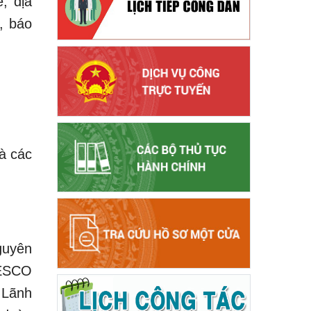
, địa
, báo
à các
guyên
NESCO
 Lãnh