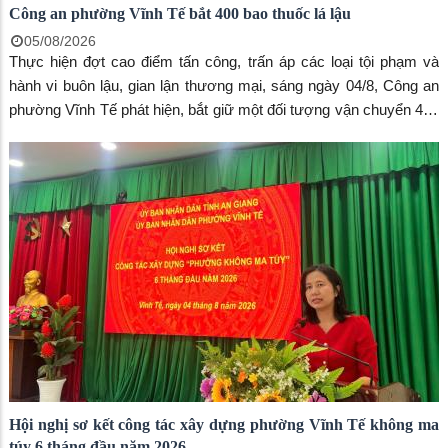
Công an phường Vĩnh Tế bắt 400 bao thuốc lá lậu
05/08/2026
Thực hiện đợt cao điểm tấn công, trấn áp các loại tội phạm và
hành vi buôn lậu, gian lận thương mại, sáng ngày 04/8, Công an
phường Vĩnh Tế phát hiện, bắt giữ một đối tượng vận chuyển 400
bao thuốc lá điếu nhập lậu các loại, không có hóa đơn, chứng từ
chứng minh nguồn gốc hợp pháp.
Hội nghị sơ kết công tác xây dựng phường Vĩnh Tế không ma
túy 6 tháng đầu năm 2026