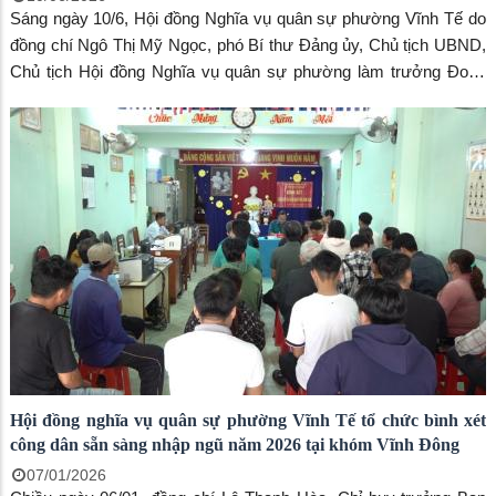
Sáng ngày 10/6, Hội đồng Nghĩa vụ quân sự phường Vĩnh Tế do
đồng chí Ngô Thị Mỹ Ngọc, phó Bí thư Đảng ủy, Chủ tịch UBND,
Chủ tịch Hội đồng Nghĩa vụ quân sự phường làm trưởng Đoàn
đến thăm hỏi, động viên các tân binh của phường Vĩnh Tế đang
học tập, rèn luyện tại Trung đoàn Bộ binh 20, thuộc Sư đoàn bộ
binh 330, Quân khu 9.
Hội đồng nghĩa vụ quân sự phường Vĩnh Tế tổ chức bình xét
công dân sẵn sàng nhập ngũ năm 2026 tại khóm Vĩnh Đông
07/01/2026