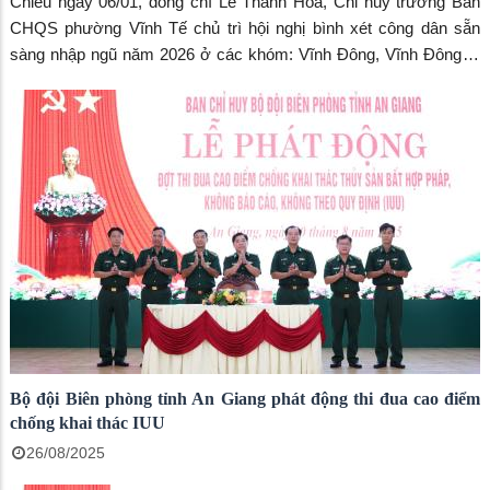
Chiều ngày 06/01, đồng chí Lê Thanh Hòa, Chỉ huy trưởng Ban
CHQS phường Vĩnh Tế chủ trì hội nghị bình xét công dân sẵn
sàng nhập ngũ năm 2026 ở các khóm: Vĩnh Đông, Vĩnh Đông 1,
Vĩnh Đông 2, Vĩnh Phước, Vĩnh Phước 1, Mỹ Thuận, Mỹ Phú.
Bộ đội Biên phòng tỉnh An Giang phát động thi đua cao điểm
chống khai thác IUU
26/08/2025