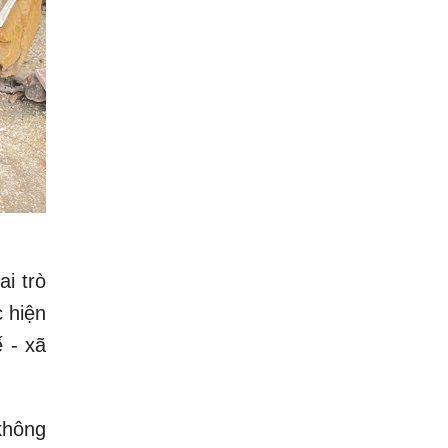
i trò
 hiện
ế - xã
không