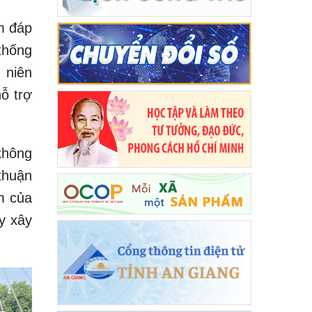
m đáp
thống
 niên
ỗ trợ
 không
thuận
m của
y xây