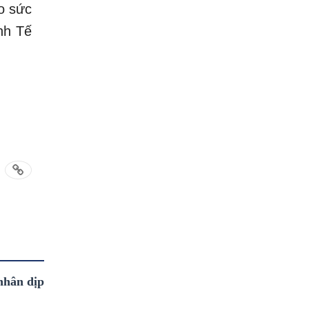
ho sức
nh Tế
nhân dịp