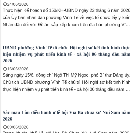
Lễ viếng Nhà bia ghi danh liệt sĩ phường Vĩnh Tế và Khu
tưởng niệm 47 liệt sĩ khuyết danh phường Châu Đốc
24/07/2026
Sáng ngày 23/7, Đảng ủy, HĐND, UBND, Ủy ban MTTQ Việt
Nam phường Vĩnh Tế phối hợp cùng Đảng ủy, HĐND, UBND, Ủy
ban MTTQ Việt Nam phường Châu Đốc long trọng tổ chức Lễ
viếng Nhà bia ghi danh liệt sĩ phường Vĩnh Tế và Khu tưởng niệm
47 liệt sĩ khuyết danh phường Châu Đốc, nhân kỷ niệm 79 năm
Ngày Thương binh - Liệt sĩ (27/7/1947 - 27/7/2026).