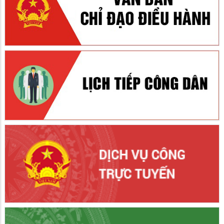
Thời gian tổ chức lấy ý kiến Nhân dân đối với Đề án sắp xếp
khóm trên địa bàn phường Vĩnh Tế
24/06/2026
Thực hiện Kế hoạch số 159/KH-UBND ngày 23 tháng 6 năm 2026
của Ủy ban nhân dân phường Vĩnh Tế về việc tổ chức lấy ý kiến
Nhân dân đối với Đề án sắp xếp khóm trên địa bàn phường Vĩnh
Tế, tỉnh An Giang.