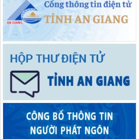
Lễ phục hiện rước tượng Bà Chúa Xứ Núi Sam
08/06/2026
Vĩnh Tế sẵn sàng cho lễ hội Vía Bà Chúa Xứ Núi Sam năm
2026
05/06/2026
Lễ hội Vía Bà Chúa Xứ Núi Sam là lễ hội mang đặc trưng giá trị