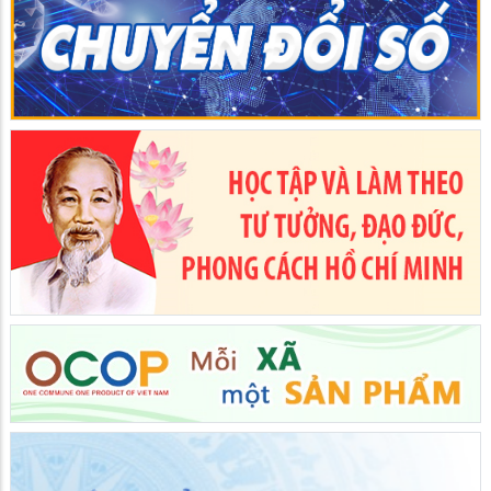
Sắc màu Lân diễu hành ở lễ hội Vía Bà chúa xứ Núi Sam năm
2026
09/06/2026
Trong khuôn khổ Lễ hội Vía Bà Chúa Xứ Núi Sam năm 2026,
chương trình diễu hành Lân – Sư – Rồng đã trở thành điểm nhấn
đặc sắc, thu hút đông đảo người dân và du khách đến thưởng
lãm. Những đoàn lân với sắc màu rực rỡ, những màn biểu diễn
công phu cùng tiếng trống hội rộn ràng đã góp phần làm cho
không khí lễ hội thêm tưng bừng, náo nhiệt.