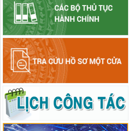
UBND phường Vĩnh Tế tổ chức Hội nghị sơ kết tình hình thực
hiện nhiệm vụ phát triển kinh tế - xã hội 06 tháng đầu năm
2026
16/06/2026
Sáng ngày 15/6, đồng chí Ngô Thị Mỹ Ngọc, phó Bí thư Đảng ủy,
Chủ tịch UBND phường Vĩnh Tế chủ trì Hội nghị sơ kết tình hình
thực hiện nhiệm vụ phát triển kinh tế - xã hội 06 tháng đầu năm và
triển khai phương hướng, nhiệm vụ 06 tháng cuối năm 2026.