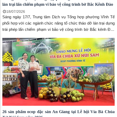
lán trại lấn chiếm phạm vi bảo vệ công trình bờ Bắc Kênh Đào
18/07/2026
Sáng ngày 17/7, Trung tâm Dịch vụ Tổng hợp phường Vĩnh Tế
phối hợp với các ngành chức năng tổ chức tháo dỡ lán trại dựng
trái phép lấn chiếm phạm vi bảo vệ công trình bờ Bắc kênh Đào
nhằm đảm bảo an toàn công trình thủy lợi, giữ gìn mỹ quan đô thị
và lập lại trật tự trong phạm vi bảo vệ công trình công cộng.
26 sản phẩm ocop đặc sản An Giang tại Lễ hội Vía Bà Chúa