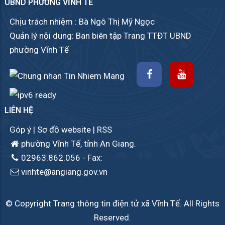
UBND PHƯỜNG VĨNH TẾ
Chịu trách nhiệm : Bà Ngô Thị Mỹ Ngọc
Quản lý nội dung: Ban biên tập Trang TTĐT UBND
phường Vĩnh Tế
LIÊN HỆ
Góp ý
|
Sơ đồ website
|
RSS
phường Vĩnh Tế, tỉnh An Giang.
02963.862.056
- Fax:
vinhte@angiang.gov.vn
© Copyright Trang thông tin điện tử xã Vĩnh Tế. All Rights
Reserved.