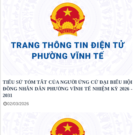
TIỂU SỬ TÓM TẮT CỦA NGƯỜI ỨNG CỬ ĐẠI BIỂU HỘI
ĐỒNG NHÂN DÂN PHƯỜNG VĨNH TẾ NHIỆM KỲ 2026 -
2031
02/03/2026