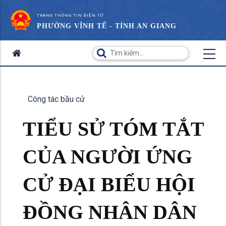
TRANG THÔNG TIN ĐIỆN TỬ
PHƯỜNG VĨNH TẾ - TỈNH AN GIANG
Công tác bầu cử
TIỂU SỬ TÓM TẮT
CỦA NGƯỜI ỨNG
CỬ ĐẠI BIỂU HỘI
ĐỒNG NHÂN DÂN