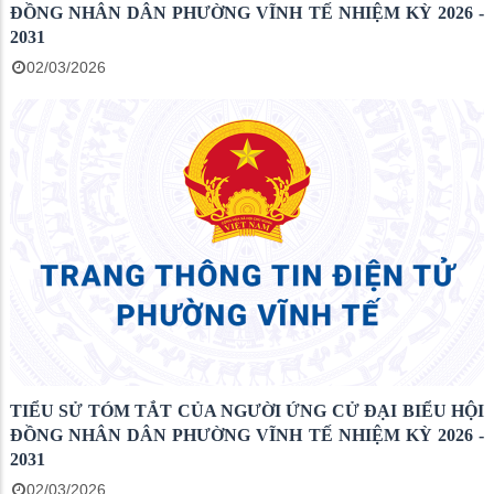
ĐỒNG NHÂN DÂN PHƯỜNG VĨNH TẾ NHIỆM KỲ 2026 -
2031
02/03/2026
TIỂU SỬ TÓM TẮT CỦA NGƯỜI ỨNG CỬ ĐẠI BIỂU HỘI
ĐỒNG NHÂN DÂN PHƯỜNG VĨNH TẾ NHIỆM KỲ 2026 -
2031
02/03/2026