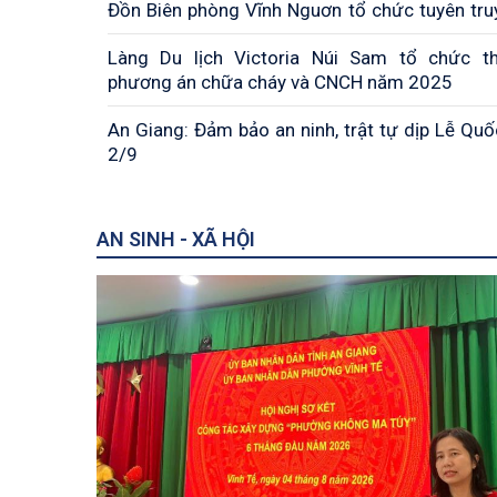
Đồn Biên phòng Vĩnh Nguơn tổ chức tuyên tru
tranh phòng, chống tội phạm; phòng chống 
Làng Du lịch Victoria Núi Sam tổ chức t
mua bán người, buôn lậu gian lận thương mại
phương án chữa cháy và CNCH năm 2025
giả trước, trong và sau tết Nguyên đán Bính
2
An Giang: Đảm bảo an ninh, trật tự dịp Lễ Quô
2/9
AN SINH - XÃ HỘI