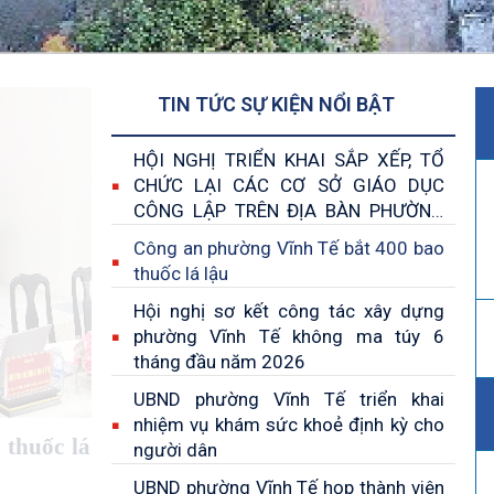
TIN TỨC SỰ KIỆN NỔI BẬT
HỘI NGHỊ TRIỂN KHAI SẮP XẾP, TỔ
CHỨC LẠI CÁC CƠ SỞ GIÁO DỤC
CÔNG LẬP TRÊN ĐỊA BÀN PHƯỜNG
VĨNH TẾ
Công an phường Vĩnh Tế bắt 400 bao
thuốc lá lậu
Hội nghị sơ kết công tác xây dựng
phường Vĩnh Tế không ma túy 6
tháng đầu năm 2026
UBND phường Vĩnh Tế triển khai
nhiệm vụ khám sức khoẻ định kỳ cho
thuốc lá
người dân
UBND phường Vĩnh Tế họp thành viên