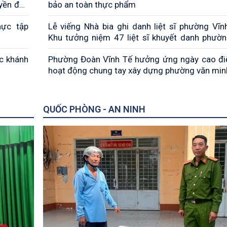
yền đấu
bảo an toàn thực phẩm
ma túy,
hực tập
Lễ viếng Nhà bia ghi danh liệt sĩ phường Vĩn
 và hàng
Khu tưởng niệm 47 liệt sĩ khuyết danh phườ
 Ngọ năm
Đốc
́c khánh
Phường Đoàn Vĩnh Tế hưởng ứng ngày cao đ
hoạt động chung tay xây dựng phường văn minh
QUỐC PHÒNG - AN NINH