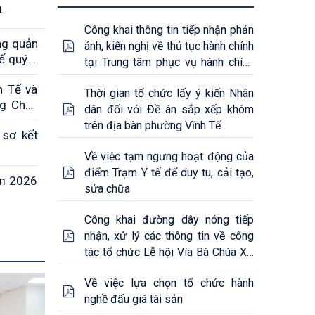
n
Công khai thông tin tiếp nhận phản
ng quản
ánh, kiến nghị về thủ tục hành chính
 quý II
tại Trung tâm phục vụ hành chính
công phường Vĩnh Tế.
h Tế và
Thời gian tổ chức lấy ý kiến Nhân
ng Châu
dân đối với Đề án sắp xếp khóm
trên địa bàn phường Vĩnh Tế
 sơ kết
Về việc tạm ngưng hoạt động của
điểm Trạm Y tế để duy tu, cải tạo,
ăm 2026
sửa chữa
Công khai đường dây nóng tiếp
nhận, xử lý các thông tin về công
tác tổ chức Lễ hội Vía Bà Chúa Xứ
Núi Sam năm 2026
Về việc lựa chọn tổ chức hành
nghề đấu giá tài sản