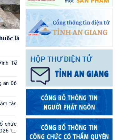
huốc lá
Vĩnh Tế
g an 06
hăm tân
tổ chức
026 tại