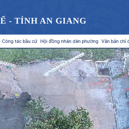
Ế - TỈNH AN GIANG
Công tác bầu cử
Hội đồng nhân dân phường
Văn bản chỉ 