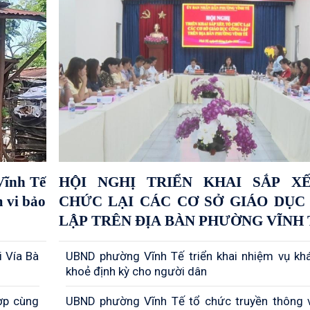
Vĩnh Tế
HỘI NGHỊ TRIỂN KHAI SẮP XẾ
m vi bảo
CHỨC LẠI CÁC CƠ SỞ GIÁO DỤC
LẬP TRÊN ĐỊA BÀN PHƯỜN
i Vía Bà
UBND phường Vĩnh Tế triển khai nhiệm vụ k
khoẻ định kỳ cho người dân
ợp cùng
UBND phường Vĩnh Tế tổ chức truyền thông