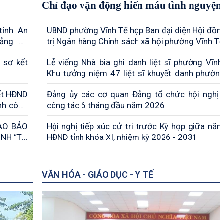
Chỉ đạo vận động hiến máu tình nguyệ
tỉnh An
UBND phường Vĩnh Tế họp Ban đại diện Hội đồ
Đảng bộ
trị Ngân hàng Chính sách xã hội phường Vĩnh Tế
năm 2026
 sơ kết
Lễ viếng Nhà bia ghi danh liệt sĩ phường Vĩn
Khu tưởng niệm 47 liệt sĩ khuyết danh phườ
Đốc
ết HĐND
Đảng ủy các cơ quan Đảng tổ chức hội nghị
nh công
công tác 6 tháng đầu năm 2026
RAO BẢO
Hội nghị tiếp xúc cử tri trước Kỳ họp giữa n
HĐND tỉnh khóa XI, nhiệm kỳ 2026 - 2031
YT”
VĂN HÓA - GIÁO DỤC - Y TẾ