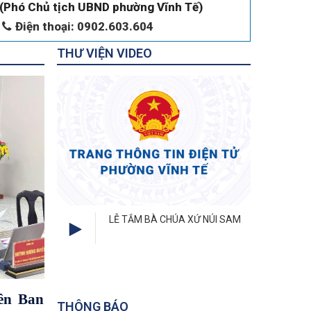
(Phó Chủ tịch UBND phường Vĩnh Tế)
Điện thoại: 0902.603.604
THƯ VIỆN VIDEO
 TẮM BÀ CHÚA XỨ NÚI SAM
KHAI HỘI VÍA BÀ CHÚA XỨ NÚI
SAM NĂM 2026
ên Ban
THÔNG BÁO