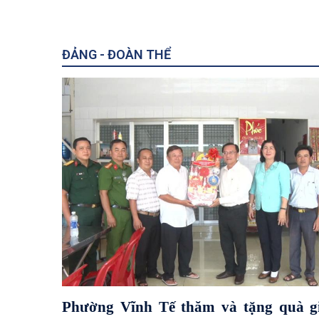
ĐẢNG - ĐOÀN THỂ
Đồng chí Trang Công Cường, Bí
Mô hình “Dịch vụ côn
thư Đảng uỷ phường Vĩnh Tế
và “Tuần lễ dịch vụ c
dẫn đầu đoàn công tác tổ chức
tuyến”
khảo sát
Phường Vĩnh Tế thăm và tặng quà g