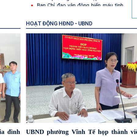
Ban Chỉ đạo vận động hiến máu tình
nguyện
UBND phường Vĩnh Tế họp Ban đại
HOẠT ĐỘNG HĐND - UBND
diện Hội đồng quản trị Ngân hàng
Chính sách xã hội phường Vĩnh Tế
quý II năm 2026
Lễ viếng Nhà bia ghi danh liệt sĩ
phường Vĩnh Tế và Khu tưởng niệm
47 liệt sĩ khuyết danh phường Châu
Đốc
UBND phường Vĩnh Tế tổ chức truyền
thông về đảm bảo an toàn thực phẩm
Phường Vĩnh Tế thăm và tặng quà gia
đình chính sách nhân dịp 27/7
g lưu động”
PHONG SU KINH TE XA HOI 6
LỄ
ông trực
THANG
Trung tâm Dịch vụ Tổng hợp phường
Vĩnh Tế tổ chức tháo dỡ lán trại lấn
chiếm phạm vi bảo vệ công trình bờ
Bắc Kênh Đào
ia đình
UBND phường Vĩnh Tế họp thành vi