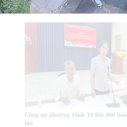
Công an phường Vĩnh Tế bắt 400 bao 
lậu