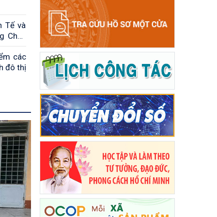
h Tế và
ng Châu
iểm các
 đô thị