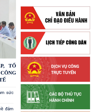
P, TỔ
 CÔNG
G VĨNH TẾ
hám sức
 về đảm