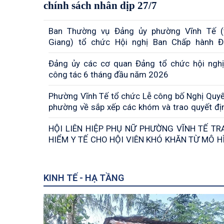
chính sách nhân dịp 27/7
Ban Thường vụ Đảng ủy phường Vĩnh Tế (
Giang) tổ chức Hội nghị Ban Chấp hành 
phường lần thứ 7, nhiệm kỳ 2025 – 2030
Đảng ủy các cơ quan Đảng tổ chức hội nghị
công tác 6 tháng đầu năm 2026
Phường Vĩnh Tế tổ chức Lễ công bố Nghị Quy
phường về sắp xếp các khóm và trao quyết đị
tác cán bộ
HỘI LIÊN HIỆP PHỤ NỮ PHƯỜNG VĨNH TẾ T
HIỂM Y TẾ CHO HỘI VIÊN KHÓ KHĂN TỪ MÔ HÌNH “TỔ
PHỤ NỮ THU GOM RÁC THẢI NHỰA HỖ TRỢ BH
KINH TẾ - HẠ TẦNG