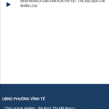
ĐIỂM NHẤN DI SẢN VĂN HÓA PHI VẬT THỂ ĐẠI DIỆN CỦA
NHÂN LOẠI
UBND PHƯỜNG VĨNH TẾ
Chịu trách nhiệm : Bà Ngô Thị Mỹ Ngọc