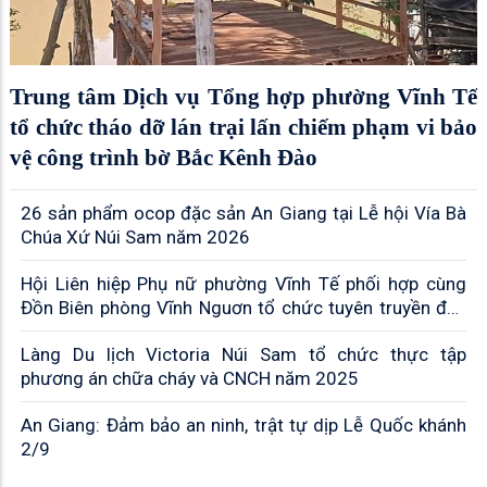
Trung tâm Dịch vụ Tổng hợp phường Vĩnh Tế
tổ chức tháo dỡ lán trại lấn chiếm phạm vi bảo
vệ công trình bờ Bắc Kênh Đào
26 sản phẩm ocop đặc sản An Giang tại Lễ hội Vía Bà
Chúa Xứ Núi Sam năm 2026
Hội Liên hiệp Phụ nữ phường Vĩnh Tế phối hợp cùng
Đồn Biên phòng Vĩnh Nguơn tổ chức tuyên truyền đấu
tranh phòng, chống tội phạm; phòng chống ma túy,
Làng Du lịch Victoria Núi Sam tổ chức thực tập
mua bán người, buôn lậu gian lận thương mại và hàng
phương án chữa cháy và CNCH năm 2025
giả trước, trong và sau tết Nguyên đán Bính Ngọ năm 2
An Giang: Đảm bảo an ninh, trật tự dịp Lễ Quốc khánh
2/9