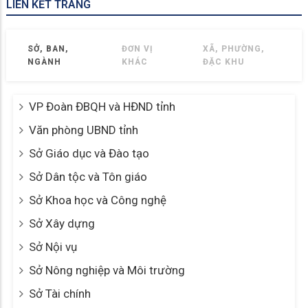
LIÊN KẾT TRANG
SỞ, BAN,
ĐƠN VỊ
XÃ, PHƯỜNG,
NGÀNH
KHÁC
ĐẶC KHU
VP Đoàn ĐBQH và HĐND tỉnh
Văn phòng UBND tỉnh
Sở Giáo dục và Đào tạo
Sở Dân tộc và Tôn giáo
Sở Khoa học và Công nghệ
Sở Xây dựng
Sở Nội vụ
Sở Nông nghiệp và Môi trường
Sở Tài chính