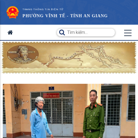
TRANG THÔNG TIN ĐIỆN TỬ
PHƯỜNG VĨNH TẾ - TỈNH AN GIANG