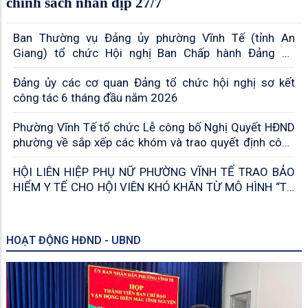
chính sách nhân dịp 27/7
Ban Thường vụ Đảng ủy phường Vĩnh Tế (tỉnh An
Giang) tổ chức Hội nghị Ban Chấp hành Đảng bộ
phường lần thứ 7, nhiệm kỳ 2025 – 2030
Đảng ủy các cơ quan Đảng tổ chức hội nghị sơ kết
công tác 6 tháng đầu năm 2026
Phường Vĩnh Tế tổ chức Lễ công bố Nghị Quyết HĐND
phường về sắp xếp các khóm và trao quyết định công
tác cán bộ
HỘI LIÊN HIỆP PHỤ NỮ PHƯỜNG VĨNH TẾ TRAO BẢO
HIỂM Y TẾ CHO HỘI VIÊN KHÓ KHĂN TỪ MÔ HÌNH “TỔ
PHỤ NỮ THU GOM RÁC THẢI NHỰA HỖ TRỢ BHYT”
HOẠT ĐỘNG HĐND - UBND