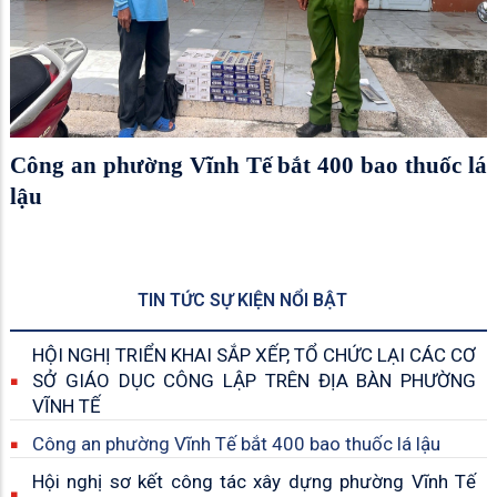
Hội nghị sơ kết công tác xây dựng phường
Vĩnh Tế không ma túy 6 tháng đầu năm 2026
TIN TỨC SỰ KIỆN NỔI BẬT
HỘI NGHỊ TRIỂN KHAI SẮP XẾP, TỔ CHỨC LẠI CÁC CƠ
SỞ GIÁO DỤC CÔNG LẬP TRÊN ĐỊA BÀN PHƯỜNG
VĨNH TẾ
Công an phường Vĩnh Tế bắt 400 bao thuốc lá lậu
Hội nghị sơ kết công tác xây dựng phường Vĩnh Tế